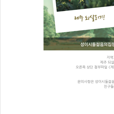
지역
제주 되
오른쪽 상단 첨부파일 <
문의사항은 성이시돌젊음의
친구들