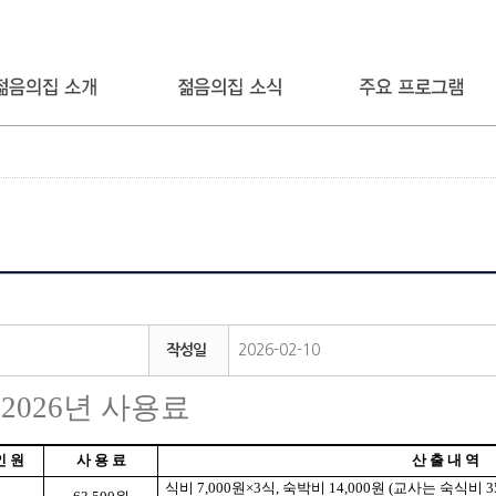
작성일
2026-02-10
6
년 사용료
인 원
사 용 료
산 출 내 역
식비
7,000
원
×3
식
,
숙박비
14,000
원
(
교사는 숙식비
3