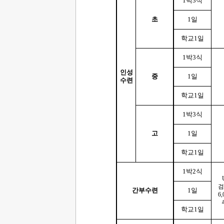
1
박
3
식
초
1
일
학교
1
일
1
박
3
식
인성
중
1
일
수련
학교
1
일
1
박
3
식
고
1
일
학교
1
일
1
박
2
식
검
간부수련
1
일
6,
학교
1
일