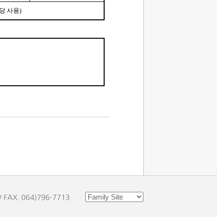
당 사용
)
AX. 064)796-7713