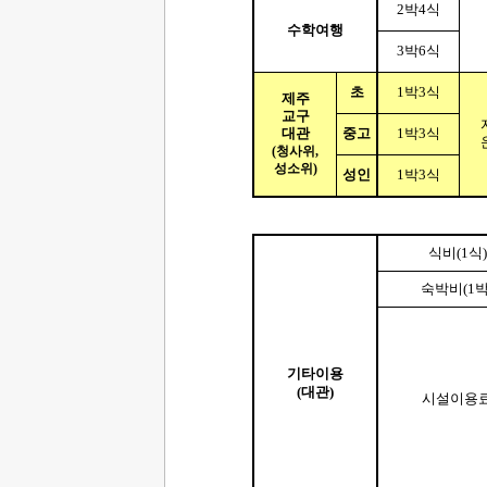
2
박
4
식
수학여행
3
박
6
식
초
1
박
3
식
제주
교구
대관
중고
1
박
3
식
(
청사위
,
성소위
)
성인
1
박
3
식
식비
(1
식
)
숙박비
(1
기타이용
(
대관
)
시설이용