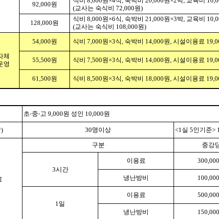
식비
8,000
원
×4
식
,
숙박비
20,000
원
×2
박
,
교육비
10,
92,000
원
(
교사는 숙식비
72,000
원
)
식비
8,000
원
×6
식
,
숙박비
21,000
원
×3
박
,
교육비
10,
128,000
원
(
교사는 숙식비
108,000
원
)
54,000
원
식비
7,000
원
×3
식
,
숙박비
14,000
원
,
시설이용료
19,0
자체
55,500
원
식비
7,500
원
×3
식
,
숙박비
14,000
원
,
시설이용료
19,0
운영
61,500
원
식비
8,500
원
×3
식
,
숙박비
18,000
원
,
시설이용료
19,0
초
⋅
중
⋅
고
9,000
원 성인
10,000
원
박
)
30
명이상
<1
실
5
인
기준
> 
구분
중강
이용료
300,00
3
시간
냉난방비
100,00
료
이용료
500,00
1
일
냉난방비
150,00