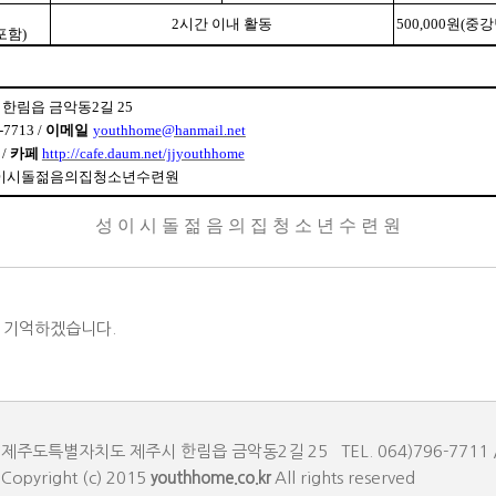
2
시간 이내 활동
500,000
원
(
중강
포함
)
 한림읍 금악동
2
길
25
-7713 /
이메일
youthhome@hanmail.net
/
카페
http://cafe.daum.net/jjyouthhome
이시돌젊음의집청소년수련원
성 이 시 돌 젊 음 의 집 청 소 년 수 련 원
을 기억하겠습니다.
제주도특별자치도 제주시 한림읍 금악동2길 25 TEL. 064)796-7711 / F
Copyright (c) 2015
youthhome.co.kr
All rights reserved