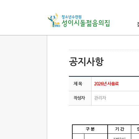
공지사항
제 목
2026년 사용료
작성자
관리자
202
구 분
기 간