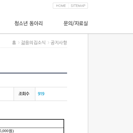
홈
젊음의집소식
공지사항
조회수
919
5,000
원
)