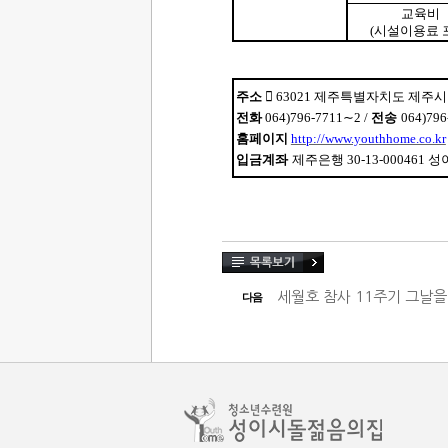
교육비
(
시설이용료 
주소
󰂕
63021
제주특별자치도 제주시
전화
064)796-7711
∼
2 /
전송
064)796
홈페이지
http://www.youthhome.co.kr
입금계좌
제주은행
30-13-000461
성
세월호 참사 11주기 그날
다음