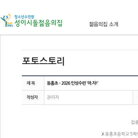
포토스토리
제 목
동홍초 - 2026 인성수련 '아.자!'
작성자
관리자
집중
🤸‍동홍초등학교 5학