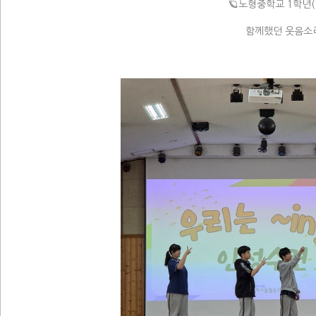
🪐노형중학교 1학년(
함께했던 웃음소리