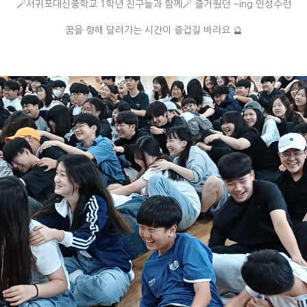
🪄서귀포대신중학교 1학년 친구들과 함께🪄 즐거웠던 ~ing 인성수련
꿈을 향해 달려가는 시간이 즐겁길 바라요 🔮​