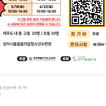
6 인성수련 '아.자!...
!